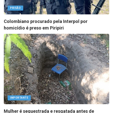
PRISÃO
Colombiano procurado pela Interpol por
homicídio é preso em Piripiri
IMPORTANTE
Mulher é sequestrada e resgatada antes de