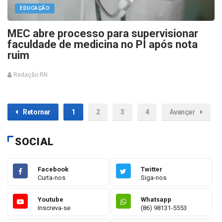
EDUCAÇÃO
MEC abre processo para supervisionar
faculdade de medicina no PI após nota
ruim
Redação RN
Retornar
1
2
3
4
Avançar
SOCIAL
Facebook
Twitter
Curta-nos
Siga-nos
Youtube
Whatsapp
Inscreva-se
(86) 98131-5553