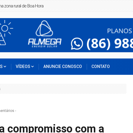
ra
OS
VÍDEOS
ANUNCIE CONOSCO
CONTATO
s
entários
-
rça compromisso com a