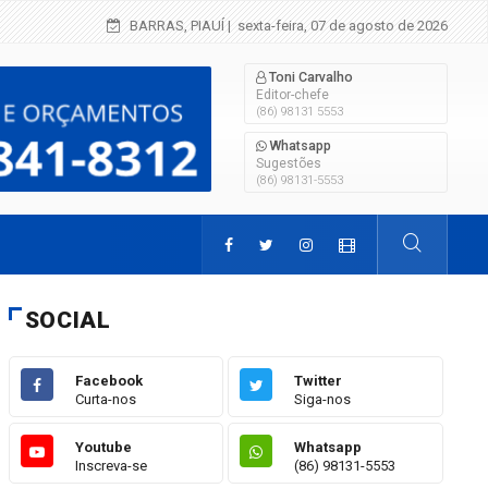
Criança de 2 anos morre em grave acidente 
BARRAS, PIAUÍ
| sexta-feira, 07 de agosto de 2026
Toni Carvalho
Editor-chefe
(86) 98131 5553
Whatsapp
Sugestões
(86) 98131-5553
SOCIAL
Facebook
Twitter
Curta-nos
Siga-nos
Youtube
Whatsapp
Inscreva-se
(86) 98131-5553