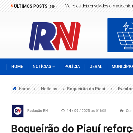
Homem é morto a facadas em Boa Ho
ÚLTIMOS POSTS
(24H)
HOME
NOTÍCIAS
POLÍCIA
GERAL
MUNICÍPI
Home
Notícias
Boqueirão do Piauí
Evento
Redação RN
14 / 09 / 2025
às 01h05
Com
Boqueirão do Piauí refo