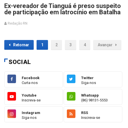
Ex-vereador de Tianguá é preso suspeito
de participação em latrocínio em Batalha
Redação RN
Retornar
1
2
3
4
Avançar
SOCIAL
Facebook
Twitter
Curta-nos
Siga-nos
Youtube
Whatsapp
Inscreva-se
(86) 98131-5553
Instagram
RSS
Siga-nos
Inscreva-se