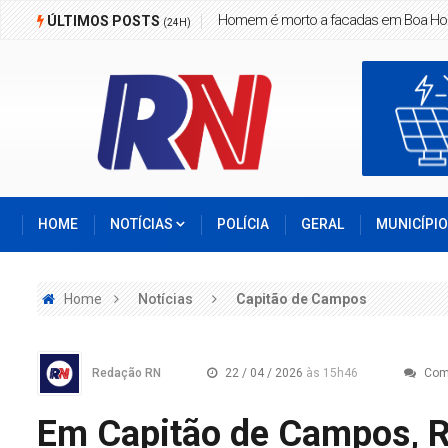
Criança de 2 anos morre em grave acid
ÚLTIMOS POSTS
(24H)
HOME
NOTÍCIAS
POLÍCIA
GERAL
MUNICÍPI
Home
Notícias
Capitão de Campos
Redação RN
22 / 04 / 2026
às 15h46
Com
Em Capitão de Campos, Ra