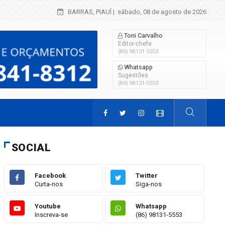
Influenciador Ítallo Bruno é preso por realizar
BARRAS, PIAUÍ
| sábado, 08 de agosto de 2026
Toni Carvalho
Editor-chefe
(86) 98131 5553
Whatsapp
Sugestões
(86) 98131-5553
SOCIAL
Facebook
Twitter
Curta-nos
Siga-nos
Youtube
Whatsapp
Inscreva-se
(86) 98131-5553