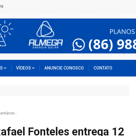
ente de carro em Boqueirão do Piauí
OS
VÍDEOS
ANUNCIE CONOSCO
CONTATO
entários
-
fael Fonteles entrega 12