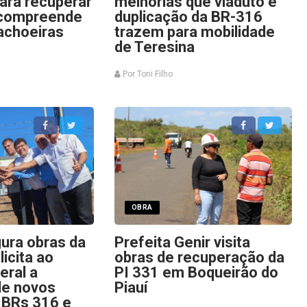
para recuperar
melhorias que viaduto e
 compreende
duplicação da BR-316
cachoeiras
trazem para mobilidade
de Teresina
Por Toni Filho
OBRA
gura obras da
Prefeita Genir visita
icita ao
obras de recuperação da
eral a
PI 331 em Boqueirão do
de novos
Piauí
 BRs 316 e