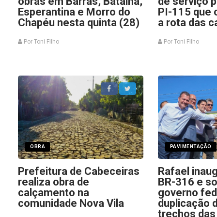
obras em Barras, Batalha,
de serviço 
Esperantina e Morro do
PI-115 que
Chapéu nesta quinta (28)
a rota das 
Por Toni Filho
Por Toni Filho
OBRA
PAVIMENTAÇÃO
Prefeitura de Cabeceiras
Rafael inau
realiza obra de
BR-316 e sol
calçamento na
governo fed
comunidade Nova Vila
duplicação 
trechos das