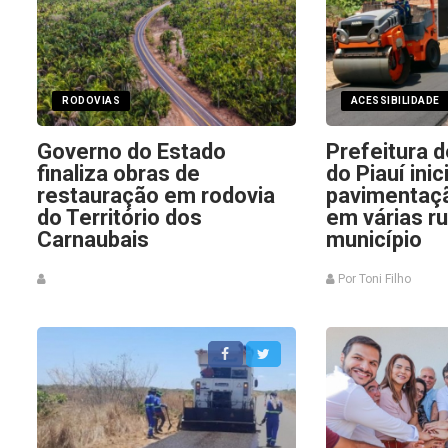
RODOVIAS
ACESSIBILIDADE
Governo do Estado
Prefeitura 
finaliza obras de
do Piauí ini
restauração em rodovia
pavimentaçã
do Território dos
em várias r
Carnaubais
município
Por Toni Filho