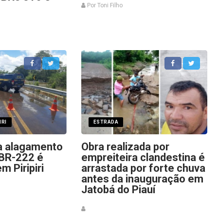
Por Toni Filho
IRI
ESTRADA
a alagamento
Obra realizada por
 BR-222 é
empreiteira clandestina é
m Piripiri
arrastada por forte chuva
antes da inauguração em
Jatobá do Piauí