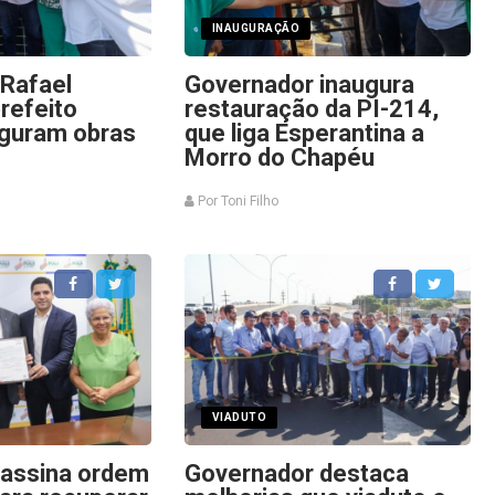
INAUGURAÇÃO
Rafael
Governador inaugura
refeito
restauração da PI-214,
uguram obras
que liga Esperantina a
Morro do Chapéu
Por Toni Filho
VIADUTO
 assina ordem
Governador destaca