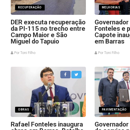
RECUPERAÇÃO
MELHORIAS
DER executa recuperação
Governador 
da PI-115 no trecho entre
Fonteles e p
Campo Maior e São
Capote ina
Miguel do Tapuio
em Barras
Por Toni Filho
Por Toni Filho
OBRAS
PAVIMENTAÇÃO
Rafael Fonteles inaugura
Governador