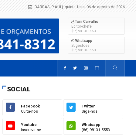
Criança de 2 anos morre em grave acidente 
BARRAS, PIAUÍ
| quinta-feira, 06 de agosto de 2026
Toni Carvalho
Editor-chefe
(86) 98131 5553
Whatsapp
Sugestões
(86) 98131-5553
SOCIAL
Facebook
Twitter
Curta-nos
Siga-nos
Youtube
Whatsapp
Inscreva-se
(86) 98131-5553