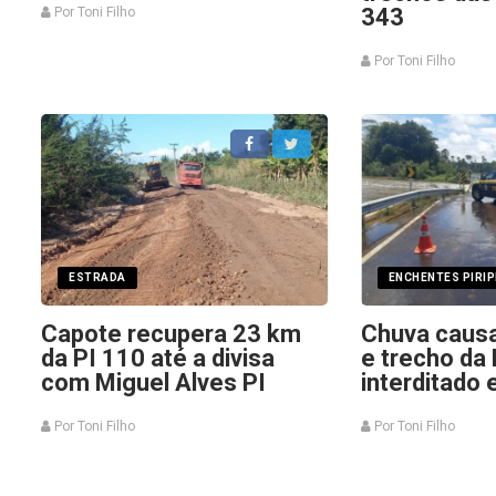
343
Por Toni Filho
Por Toni Filho
ESTRADA
ENCHENTES PIRIP
Capote recupera 23 km
Chuva caus
da PI 110 até a divisa
e trecho da
com Miguel Alves PI
interditado e
Por Toni Filho
Por Toni Filho