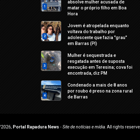
absolve mulher acusada de
1
matar o próprio filho em Boa
Hora
Jovem é atropelada enquanto
voltava do trabalho por
2
adolescente que fazia "grau"
em Barras (PI)
Mulher é sequestrada e
resgatada antes de suposta
3
execução em Teresina; cova foi
encontrada, diz PM
Condenado a mais de 8 anos
por roubo é preso na zona rural
4
de Barras
/2026,
Portal Rapadura News
-
Site de notícias e mídia
. All rights reserv