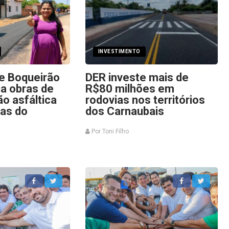
INVESTIMENTO
de Boqueirão
DER investe mais de
cia obras de
R$80 milhões em
o asfáltica
rodovias nos territórios
uas do
dos Carnaubais
Por Toni Filho