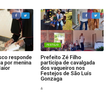
FESTEJO
sco responde
Prefeito Zé Filho
da por menina
participa de cavalgada
aior
dos vaqueiros nos
Festejos de São Luís
Gonzaga