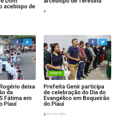
se Dom
arcebispo de Teresina
o acebispo de
EVENTO
Rogério deixa
Prefeita Genir participa
ão da
de celebração do Dia do
 S Fátima em
Evangélico em Boqueirão
o Piauí
do Piauí
Por Toni Filho