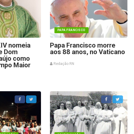
PAPA FRANCISCO
XIV nomeia
Papa Francisco morre
e Dom
aos 88 anos, no Vaticano
aújo como
ampo Maior
Redação RN