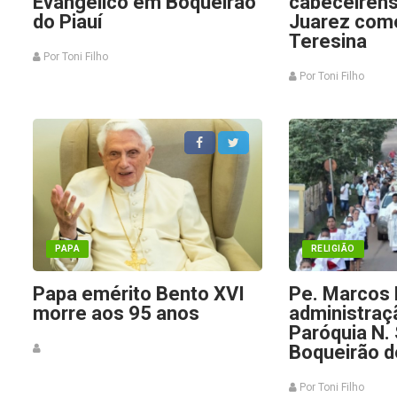
Evangélico em Boqueirão
cabeceiren
do Piauí
Juarez com
Teresina
Por Toni Filho
Por Toni Filho
PAPA
RELIGIÃO
Papa emérito Bento XVI
Pe. Marcos 
morre aos 95 anos
administraç
Paróquia N.
Boqueirão d
Por Toni Filho