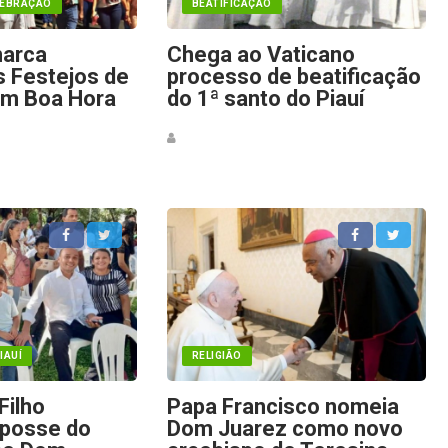
LEBRAÇÃO
BEATIFICAÇÃO
marca
Chega ao Vaticano
s Festejos de
processo de beatificação
em Boa Hora
do 1ª santo do Piauí
IAUÍ
RELIGIÃO
Filho
Papa Francisco nomeia
 posse do
Dom Juarez como novo