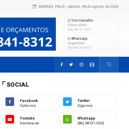
Criança de 2 anos morre em grave acidente 
BARRAS, PIAUÍ
| sábado, 08 de agosto de 2026
Toni Carvalho
Editor-chefe
(86) 98131 5553
Whatsapp
Sugestões
(86) 98131-5553
SOCIAL
Facebook
Twitter
Curta-nos
Siga-nos
Youtube
Whatsapp
Inscreva-se
(86) 98131-5553