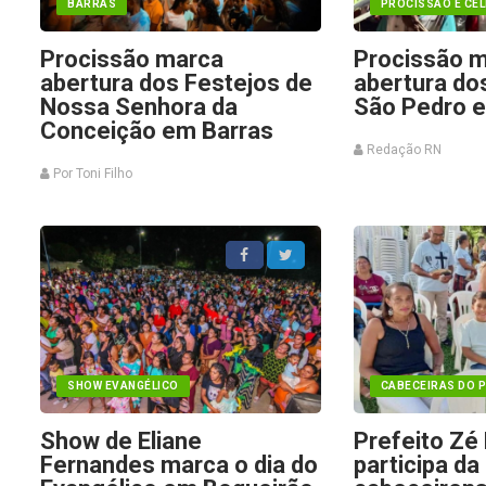
BARRAS
PROCISSÃO E CE
Procissão marca
Procissão 
abertura dos Festejos de
abertura do
Nossa Senhora da
São Pedro 
Conceição em Barras
Redação RN
Por Toni Filho
SHOW EVANGÉLICO
CABECEIRAS DO P
Show de Eliane
Prefeito Zé 
Fernandes marca o dia do
participa da