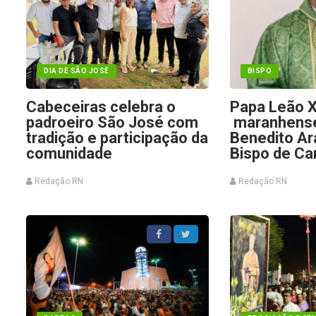
DIA DE SÃO JOSÉ
BISPO
Cabeceiras celebra o
Papa Leão 
padroeiro São José com
maranhens
tradição e participação da
Benedito Ar
comunidade
Bispo de C
Redação RN
Redação RN