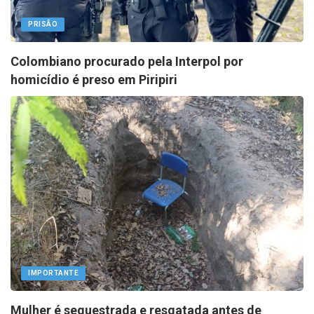
PRISÃO
Colombiano procurado pela Interpol por
homicídio é preso em Piripiri
IMPORTANTE
Mulher é sequestrada e resgatada antes de