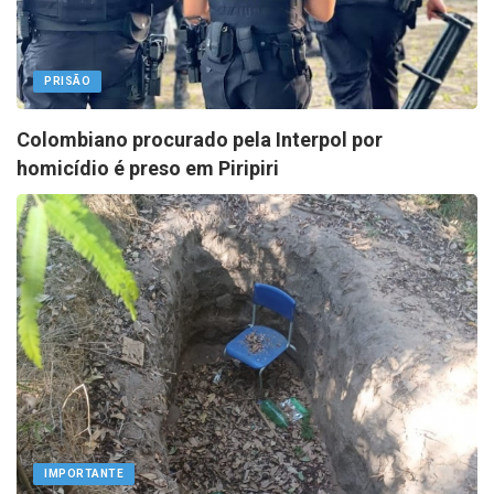
PRISÃO
Colombiano procurado pela Interpol por
homicídio é preso em Piripiri
IMPORTANTE