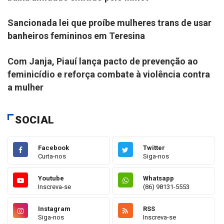
Sancionada lei que proíbe mulheres trans de usar
banheiros femininos em Teresina
NOTÍCIA
Com Janja, Piauí lança pacto de prevenção ao
feminicídio e reforça combate à violência contra
a mulher
SOCIAL
Facebook
Twitter
Curta-nos
Siga-nos
Youtube
Whatsapp
Inscreva-se
(86) 98131-5553
Instagram
RSS
Siga-nos
Inscreva-se