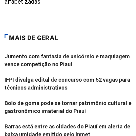
alfabetizadas.
MAIS DE GERAL
GERAL
Jumento com fantasia de unicórnio e maquiagem
vence competição no Piauí
OPORTUNIDADE
IFPI divulga edital de concurso com 52 vagas para
técnicos administrativos
NOTÍCIA
Bolo de goma pode se tornar patrimônio cultural e
gastronômico imaterial do Piauí
ALERTA PARA BAIXA UMIDADE
Barras está entre as cidades do Piauí em alerta de
baixa umidade emitido pelo Inmet
NOTÍCIA