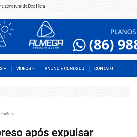
ra
OS
VÍDEOS
ANUNCIE CONOSCO
CONTATO
entários
-
preso após expulsar