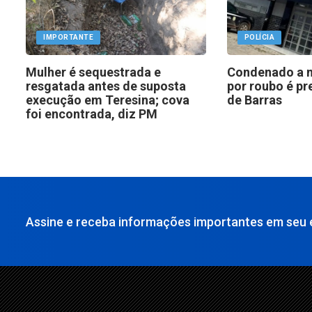
IMPORTANTE
POLÍCIA
Mulher é sequestrada e
Condenado a m
resgatada antes de suposta
por roubo é pr
execução em Teresina; cova
de Barras
foi encontrada, diz PM
Assine e receba informações importantes em seu e