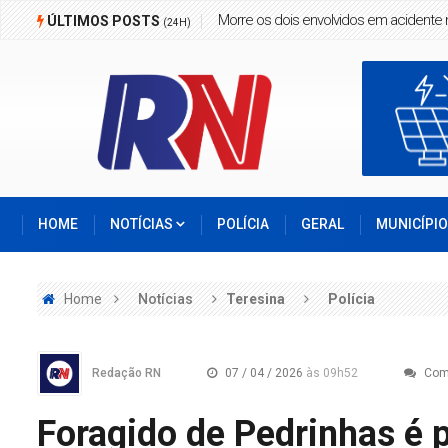
Homem é morto a facadas em Boa Ho
ÚLTIMOS POSTS
(24H)
HOME
NOTÍCIAS
POLÍCIA
GERAL
MUNICÍPI
Home
Notícias
Teresina
Polícia
Redação RN
07 / 04 / 2026
às 09h52
Com
Foragido de Pedrinhas é 