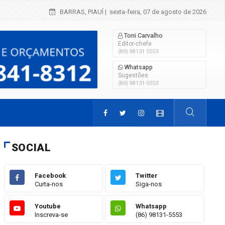
Criança de 2 anos morre em grave acidente 
BARRAS, PIAUÍ
| sexta-feira, 07 de agosto de 2026
Toni Carvalho
Editor-chefe
(86) 98131 5553
Whatsapp
Sugestões
(86) 98131-5553
SOCIAL
Facebook
Twitter
Curta-nos
Siga-nos
Youtube
Whatsapp
Inscreva-se
(86) 98131-5553