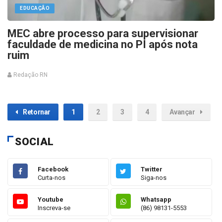
EDUCAÇÃO
MEC abre processo para supervisionar
faculdade de medicina no PI após nota
ruim
Redação RN
Retornar
1
2
3
4
Avançar
SOCIAL
Facebook
Twitter
Curta-nos
Siga-nos
Youtube
Whatsapp
Inscreva-se
(86) 98131-5553