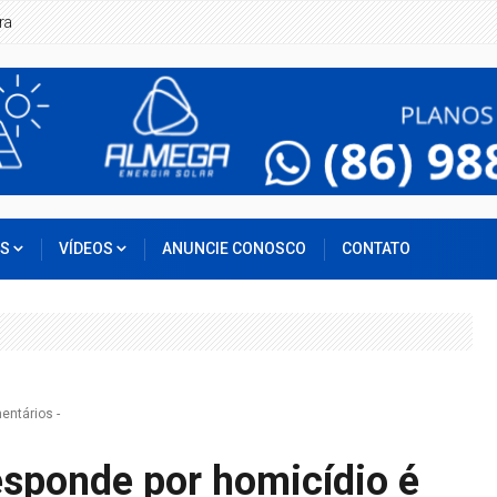
ra
OS
VÍDEOS
ANUNCIE CONOSCO
CONTATO
entários
-
esponde por homicídio é