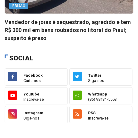
PRISÃO
Vendedor de joias é sequestrado, agredido e tem
R$ 300 mil em bens roubados no litoral do Piauí;
suspeito é preso
SOCIAL
Facebook
Twitter
Curta-nos
Siga-nos
Youtube
Whatsapp
Inscreva-se
(86) 98131-5553
Instagram
RSS
Siga-nos
Inscreva-se