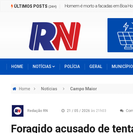
Homem é morto a facadas em Boa Ho
ÚLTIMOS POSTS
(24H)
HOME
NOTÍCIAS
POLÍCIA
GERAL
MUNICÍPI
Home
Notícias
Campo Maior
Redação RN
21 / 05 / 2026
às 21h03
Com
Foragido acusado de tent