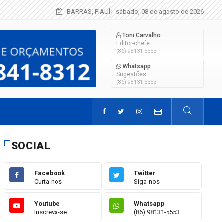
Criança de 2 anos morre em grave acidente 
BARRAS, PIAUÍ
| sábado, 08 de agosto de 2026
Toni Carvalho
Editor-chefe
(86) 98131 5553
Whatsapp
Sugestões
(86) 98131-5553
SOCIAL
Facebook
Twitter
Curta-nos
Siga-nos
Youtube
Whatsapp
Inscreva-se
(86) 98131-5553