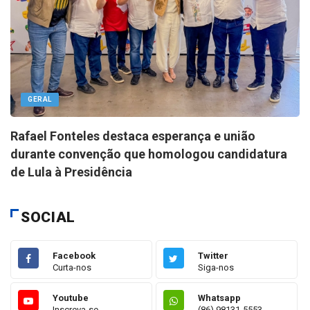
GERAL
Rafael Fonteles destaca esperança e união
durante convenção que homologou candidatura
de Lula à Presidência
SOCIAL
Facebook
Twitter
Curta-nos
Siga-nos
Youtube
Whatsapp
Inscreva-se
(86) 98131-5553