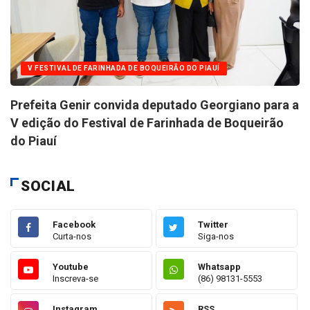
V FESTIVAL DE FARINHADA DE BOQUEIRÃO DO PIAUÍ
Prefeita Genir convida deputado Georgiano para a
V edição do Festival de Farinhada de Boqueirão
do Piauí
SOCIAL
Facebook
Twitter
Curta-nos
Siga-nos
Youtube
Whatsapp
Inscreva-se
(86) 98131-5553
Instagram
RSS