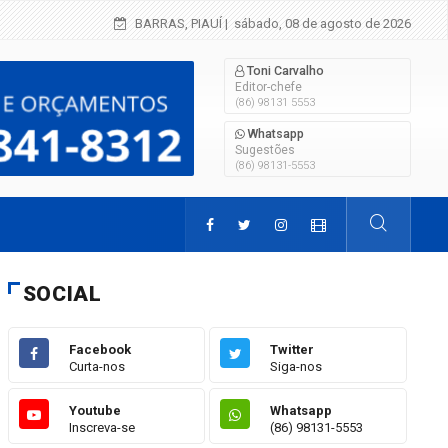
Influenciador Ítallo Bruno é preso por realizar
BARRAS, PIAUÍ
| sábado, 08 de agosto de 2026
Toni Carvalho
Editor-chefe
(86) 98131 5553
Whatsapp
Sugestões
(86) 98131-5553
SOCIAL
Facebook
Twitter
Curta-nos
Siga-nos
Youtube
Whatsapp
Inscreva-se
(86) 98131-5553