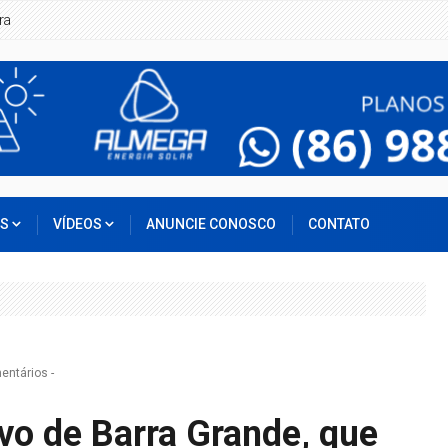
ente de carro em Boqueirão do Piauí
OS
VÍDEOS
ANUNCIE CONOSCO
CONTATO
entários
-
ivo de Barra Grande, que