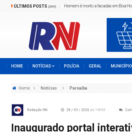
Criança de 2 anos morre em grave acid
ÚLTIMOS POSTS
(24H)
HOME
NOTÍCIAS
POLÍCIA
GERAL
MUNICÍPI
Home
Notícias
Parnaíba
Redação RN
28 / 03 / 2026
às 19h55
Com
Inaugurado portal interat