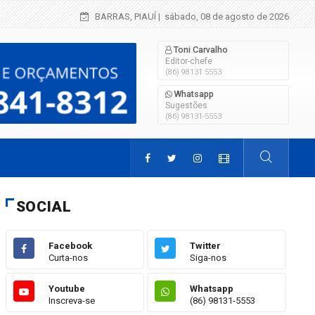
Criança de 2 anos morre em grave acidente 
BARRAS, PIAUÍ
| sábado, 08 de agosto de 2026
Toni Carvalho
Editor-chefe
(86) 98131 5553
Whatsapp
Sugestões
(86) 98131-5553
SOCIAL
Facebook
Twitter
Curta-nos
Siga-nos
Youtube
Whatsapp
Inscreva-se
(86) 98131-5553