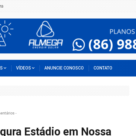
ra
OS
VÍDEOS
ANUNCIE CONOSCO
CONTATO
entários
-
ugura Estádio em Nossa