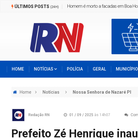
Homem é morto a facadas em Boa Ho
ÚLTIMOS POSTS
(24H)
HOME
NOTÍCIAS
POLÍCIA
GERAL
MUNICÍPI
Home
Notícias
Nossa Senhora de Nazaré PI
Redação RN
01 / 09 / 2025
às 14h07
Com
Prefeito Zé Henrique ina